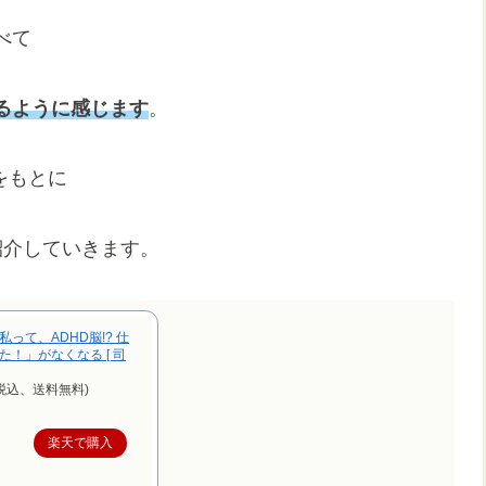
べて
るように感じます
。
をもとに
紹介していきます。
って、ADHD脳!? 仕
！」がなくなる [ 司
（税込、送料無料)
楽天で購入