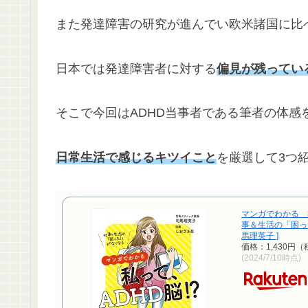
また発達障害の研究が進んでい欧米諸国に比
日本では発達障害者に対する
偏見が残ってい
そこで今回はADHD当事者である筆者の体感
日常生活で感じるキツイこと
を厳選して3つ
マンガでわかる 私
事＆生活の「困った
馬理英子 ]
価格：1,430円
(2024/7/10時点)