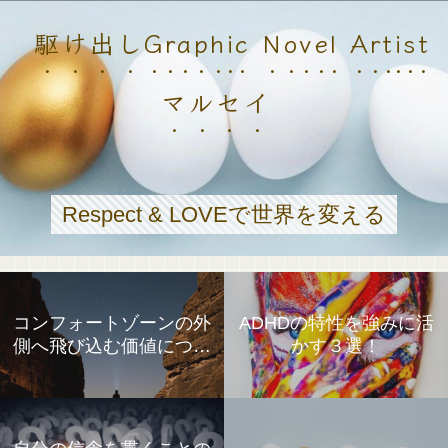
駆け出しGraphic Novel Artist
マルセイ
Respect & LOVEで世界を変える
コンフォートゾーンの外
ADHDの特性を強みに活
側へ飛び込む価値につい
かす３選！
て①