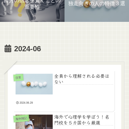
自分の信念を貫くことの
独走向きの人の特徴３選
重要性
2024-06
全員から理解される必要は
日常
ない
2024.06.29
海外で心理学を学ぼう！名
海外雑記
門校を５カ国から厳選