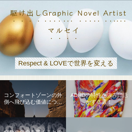
駆け出しGraphic Novel Artist
マルセイ
Respect & LOVEで世界を変える
コンフォートゾーンの外
ADHDの特性を強みに活
側へ飛び込む価値につい
かす３選！
て①