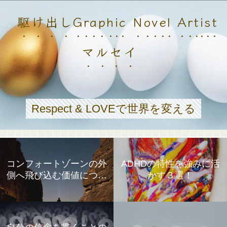
駆け出しGraphic Novel Artist
マルセイ
Respect & LOVEで世界を変える
コンフォートゾーンの外
ADHDの特性を強みに活
側へ飛び込む価値につい
かす３選！
て①