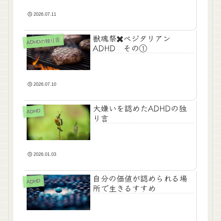
2026.07.11
獣魂祭✖️ベジタリアン
ADHDの独り言
ADHD その①
2026.07.10
大嫌いを認めたADHDの独
ADHD
り言
2026.01.03
自分の価値が認められる場
ADHD
所で生きるすすめ