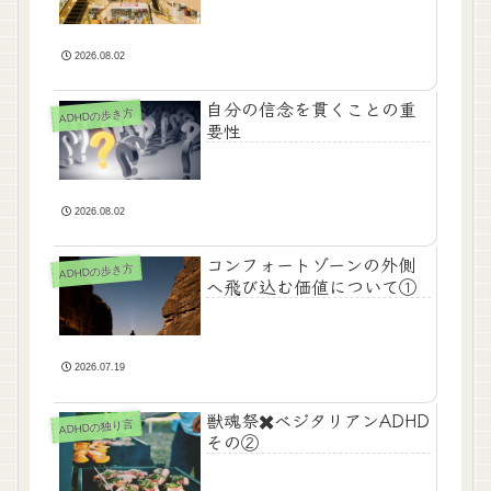
2026.08.02
自分の信念を貫くことの重
ADHDの歩き方
要性
2026.08.02
コンフォートゾーンの外側
ADHDの歩き方
へ飛び込む価値について①
2026.07.19
獣魂祭✖️ベジタリアンADHD
ADHDの独り言
その②