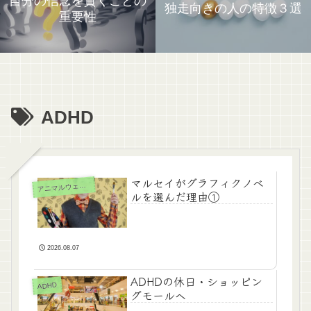
自分の信念を貫くことの
独走向きの人の特徴３選
重要性
ADHD
マルセイがグラフィクノベ
ニマルウェルフェアに関するスタンス
ア
ルを選んだ理由①
2026.08.07
ADHDの休日・ショッピン
ADHD
グモールへ