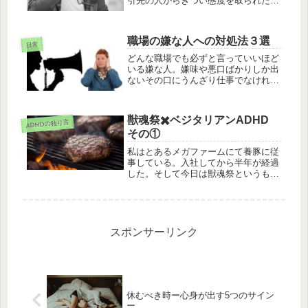
引先の人からきつい態度を取られた
り...自分の心を揺らしてしまう場面は
少なくありません。そんな時、動揺し
て涙が溢れそうしなってしまった経
職場の嫌な人への対処法３選
験、みなさんもあるのではないでしょ
日常
う...
どんな職場でも必ずと言っていいほど
いる嫌な人。嫌味や悪口ばかりしか出
ないその口にうんざり仕事でなければ
絶対に一緒にいたくないそんな人、あ
なたの職場にもいませんか？「できる
ことなら顔すら合わせたくない」「関
獣魂祭✖️ベジタリアンADHD
ADHDの独り言
わりたくない」その気持ち、よく分か
その①
り...
私はとあるメガファームにて養豚に従
事している。入社してから半年が経過
した。そして今日は獣魂祭というもの
が農場内で開催された。今回はこのテ
ーマについて記述したい。獣魂祭と
は？JAとまこまい広域によれば獣魂
祭とは、人のために犠牲になって死ん
でい...
スポンサーリンク
休むべき時ー心身が出す5つのサイン
ー