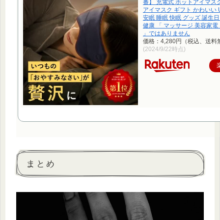
番】 充電式 ホットアイマス
アイマスク ギフト かわいい 
安眠 睡眠 快眠 グッズ 誕生
健康 「 マッサージ 美容家電
」ではありません
価格：4,280円（税込、送料
(2024/9/22時点)
まとめ