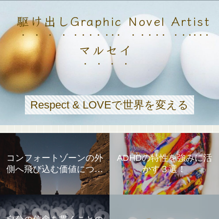
駆け出しGraphic Novel Artist
マルセイ
Respect & LOVEで世界を変える
コンフォートゾーンの外
ADHDの特性を強みに活
側へ飛び込む価値につい
かす３選！
て①