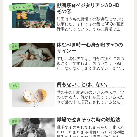
獣魂祭✖️ベジタリアンADHD
ADHDの独り言
その②
前回はうちの農場での獣魂祭について
執筆した。そしてその後にBBQが恒例
行事となっている。うちの農場で生産
された豚肉を使用して焼肉をはじめ
諸々焼いていく。だが、私はその場か
ら「逃走すること」を選んだ。厳密に
休むべき時ー心身が出す5つの
日常
は逃走ではなく、自分の価値観に従っ
サインー
て...
忙しい現代界では、自分の疲れに気づ
きにくいですねよ。気づいてはいるけ
ど、なかなかうまく休めない。まだも
う少し頑張れる気がするから。。。そ
う思っている人は要注意。突然糸が切
れたように心も体も動かなくなってし
何もないことは、ない。
日常
まうかもしれません。そうならないた
世の中の仕組み頭のいい人やスポーツ
めに、心と体が出しているサインに気
のできる人、何かしら秀でている人だ
づいて、しっかりと休息を取ることが
けが世の中で必要とされているなんて
大切。今回はそんなサインを６つ紹介
風に思っていた時期があった。でも、
していきます。
２０年ちょっと生きて来て、色んな人
に出会う中で一つの気づきを得ること
職場で泣きそうな時の対処法
ができた。人は、生きているだけで何
日常
か...
職場でミスをしてしまったり、叱られ
たり、たまたま不機嫌だった同僚や取