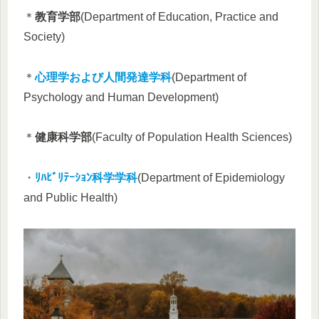
＊
教育学部
(Department of Education, Practice and
Society)
＊
心理学および人間発達学科
(Department of
Psychology and Human Development)
＊
健康科学部
(Faculty of Population Health Sciences)
・
ﾘﾊﾋﾞﾘﾃｰｼｮﾝ科学学科
(Department of Epidemiology
and Public Health)