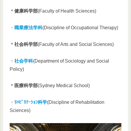
＊
健康科学部
(Faculty of Health Sciences)
・
職業療法学科
(Discipline of Occupational Therapy)
＊
社会科学部
(Faculty of Arts and Social Sciences)
・
社会学科
(Department of Sociology and Social
Policy)
＊
医療科学部
(Sydney Medical School)
・
ﾘﾊﾋﾞﾘﾃｰｼｮﾝ科学
(Discipline of Rehabilitation
Sciences)