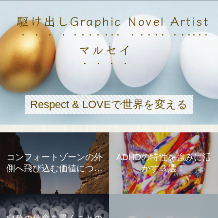
駆け出しGraphic Novel Artist
マルセイ
Respect & LOVEで世界を変える
コンフォートゾーンの外
ADHDの特性を強みに活
側へ飛び込む価値につい
かす３選！
て①