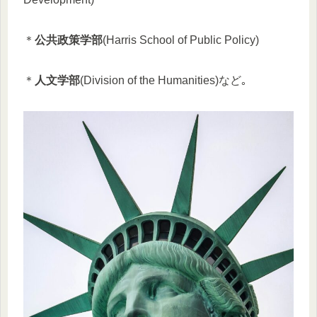
＊
公共政策学部
(Harris School of Public Policy)
＊
人文学部
(Division of the Humanities)など｡