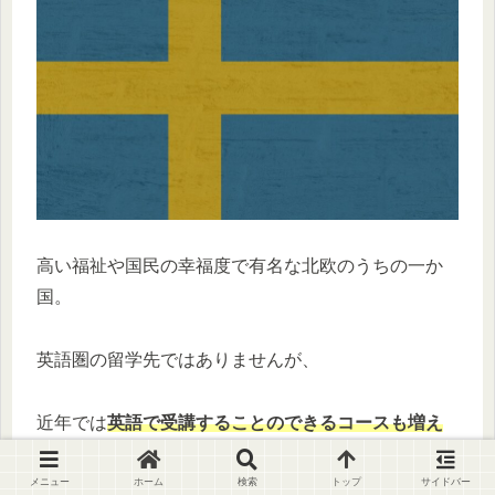
高い福祉や国民の幸福度で有名な北欧のうちの一か
国。
英語圏の留学先ではありませんが、
近年では
英語で受講することのできるコースも増え
てきている
ようです。
メニュー
ホーム
検索
トップ
サイドバー