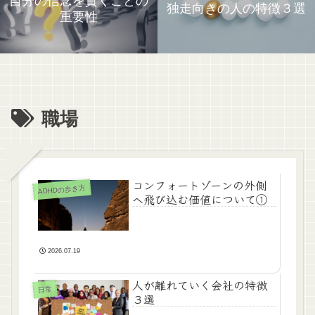
自分の信念を貫くことの
独走向きの人の特徴３選
重要性
職場
コンフォートゾーンの外側
ADHDの歩き方
へ飛び込む価値について①
2026.07.19
人が離れていく会社の特徴
日常
３選