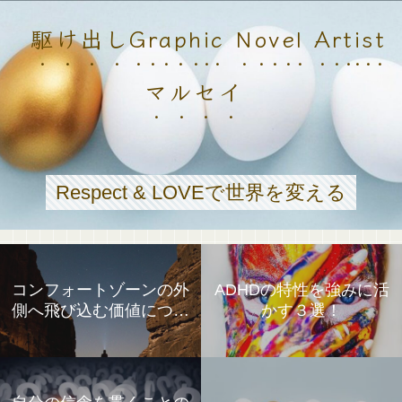
駆け出しGraphic Novel Artist
マルセイ
Respect & LOVEで世界を変える
コンフォートゾーンの外
ADHDの特性を強みに活
側へ飛び込む価値につい
かす３選！
て①