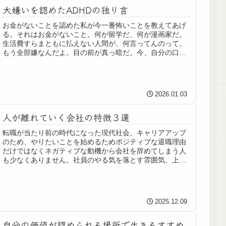
大嫌いを認めたADHDの独り言
お金がないことを認めた私が今一番怖いことを教えてあげ
る。それはお金がないこと。何が留学だ、何が漫画家だ。
生活費すらまともに払えない人間が、何言ってんのって。
もう全部嫌なんだよ。目の前が真っ暗だ。今、自分の口座
にいくらあるのかも分からないし、...
2026.01.03
人が離れていく会社の特徴３選
転職が当たり前の時代になった現代社会。キャリアアップ
のため、やりたいことを始めるためポジティブな退職理由
だけではなくネガティブな動機から会社を辞めてしまう人
も少なくありません。社員のやる気を落とす雰囲気、上司
や同僚との人間関係など悩みは人の...
2025.12.09
自分の価値が認められる場所で生きるすすめ