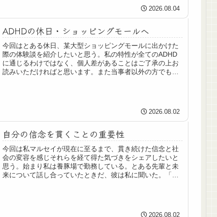
2026.08.04
ADHDの休日・ショッピングモールへ
今回はとある休日、某大型ショッピングモールに出かけた
際の体験談を紹介したいと思う。私の特性が全てのADHD
に通じるわけではなく、個人差があることはご了承の上お
読みいただければと思います。また当事者以外の方でも少
してでもADHDの特性への理解...
2026.08.02
自分の信念を貫くことの重要性
今回は私マルセイが現在に至るまで、貫き続けた信念と社
会の変容を感じそれらを経て得た気づきをシェアしたいと
思う。始まり私は養豚場で勤務している。とある先輩と未
来について話し合っていたときだ、彼は私に聞いた。「ど
うして、いつからそういった動物に...
2026.08.02