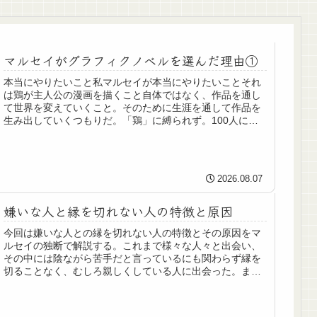
マルセイがグラフィクノベルを選んだ理由①
本当にやりたいこと私マルセイが本当にやりたいことそれ
は鶏が主人公の漫画を描くこと自体ではなく、作品を通し
て世界を変えていくこと。そのために生涯を通して作品を
生み出していくつもりだ。「鶏」に縛られず。100人に伝
えるために、100通りのストー...
2026.08.07
嫌いな人と縁を切れない人の特徴と原因
今回は嫌いな人との縁を切れない人の特徴とその原因をマ
ルセイの独断で解説する。これまで様々な人々と出会い、
その中には陰ながら苦手だと言っているにも関わらず縁を
切ることなく、むしろ親しくしている人に出会った。また
マルセイ自身も苦手なのになかなか...