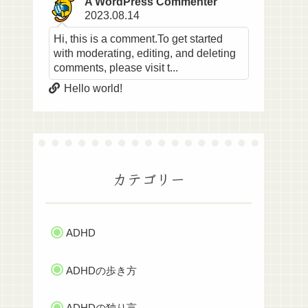
A WordPress Commenter
2023.08.14
Hi, this is a comment.To get started
with moderating, editing, and deleting
comments, please visit t...
Hello world!
カテゴリー
ADHD
ADHDの歩き方
ADHDの独り言