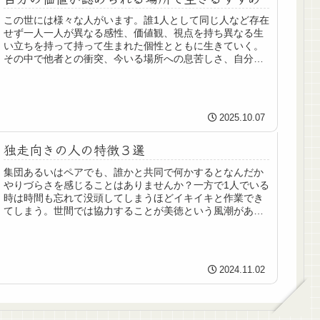
この世には様々な人がいます。誰1人として同じ人など存在
せず一人一人が異なる感性、価値観、視点を持ち異なる生
い立ちを持って持って生まれた個性とともに生きていく。
その中で他者との衝突、今いる場所への息苦しさ、自分の
人生への漠然とした不安や脱力感...
2025.10.07
独走向きの人の特徴３選
集団あるいはペアでも、誰かと共同で何かするとなんだか
やりづらさを感じることはありませんか？一方で1人でいる
時は時間も忘れて没頭してしまうほどイキイキと作業でき
てしまう。世間では協力することが美徳という風潮があり
ますが、もちろんそれが当てはまらない人だっています。
今回は1人でこそ本来の力を発揮する独走タイプの人の特徴
を３つ紹介していきます。
2024.11.02