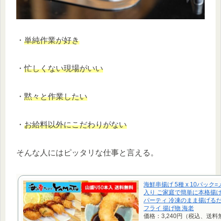
・
単純作業が好き
・
忙しくない現場がいい
・
黙々と作業したい
・
お給料以外にこだわりがない
そんな人にはピッタリな仕事と言える。
海鮮串揚げ 5種 x 10パック
入り ご家庭で簡単に本格揚げ
パーティ 冷凍のまま揚げるだ
フライ 揚げ物 海老
価格：3,240円（税込、送料