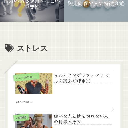
自分の信念を貫くことの
独走向きの人の特徴３選
重要性
ストレス
マルセイがグラフィクノベ
ニマルウェルフェアに関するスタンス
ア
ルを選んだ理由①
2026.08.07
嫌いな人と縁を切れない人
人間関係
の特徴と原因