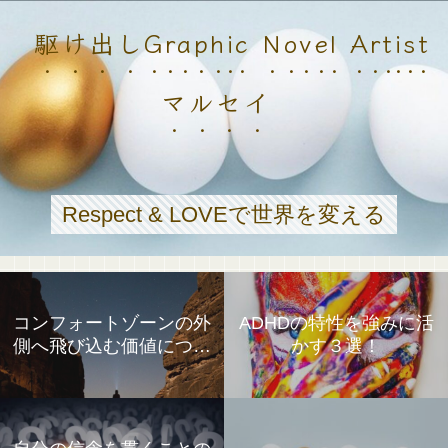
駆け出しGraphic Novel Artist
マルセイ
Respect & LOVEで世界を変える
コンフォートゾーンの外
ADHDの特性を強みに活
側へ飛び込む価値につい
かす３選！
て①