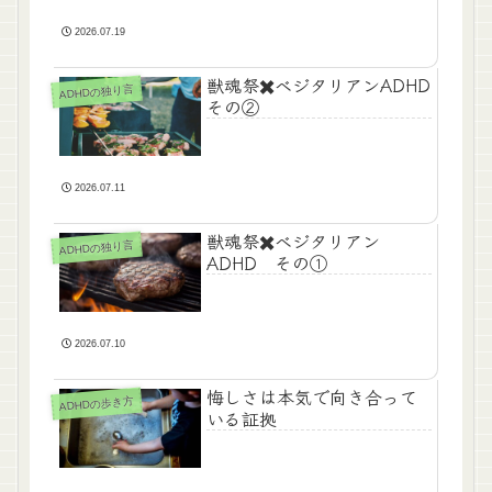
2026.07.19
獣魂祭✖️ベジタリアンADHD
ADHDの独り言
その②
2026.07.11
獣魂祭✖️ベジタリアン
ADHDの独り言
ADHD その①
2026.07.10
悔しさは本気で向き合って
ADHDの歩き方
いる証拠