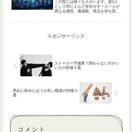
この世には様々な人がいます。誰1人
として同じ人など存在せず一人一人が
異なる感性、価値観、視点を持ち異な
る生い立ちを持って持って生まれた個
性とともに生きていく。その中で他者
との衝突、今いる場所への息苦しさ、
自分の人生への漠然とした不安や脱力
感...
スポンサーリンク
ストーカー予備軍？関わらない方がい
い人の特徴３選
早めに辞めたほうが良い職場の特徴３
選
コメント