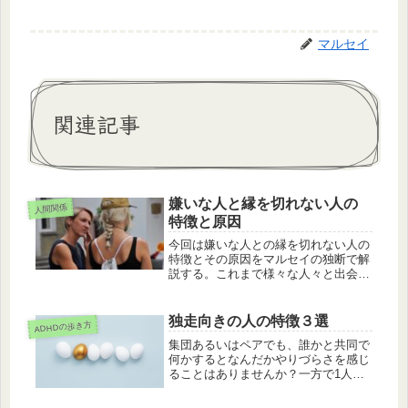
マルセイ
関連記事
嫌いな人と縁を切れない人の
人間関係
特徴と原因
今回は嫌いな人との縁を切れない人の
特徴とその原因をマルセイの独断で解
説する。これまで様々な人々と出会
い、その中には陰ながら苦手だと言っ
ているにも関わらず縁を切ることな
く、むしろ親しくしている人に出会っ
独走向きの人の特徴３選
ADHDの歩き方
た。またマルセイ自身も苦手なのにな
集団あるいはペアでも、誰かと共同で
かなか...
何かするとなんだかやりづらさを感じ
ることはありませんか？一方で1人で
いる時は時間も忘れて没頭してしまう
ほどイキイキと作業できてしまう。世