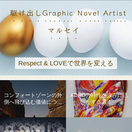
駆け出しGraphic Novel Artist
マルセイ
Respect & LOVEで世界を変える
コンフォートゾーンの外
ADHDの特性を強みに活
側へ飛び込む価値につい
かす３選！
て①