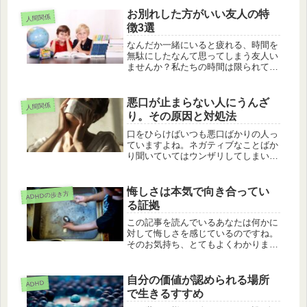
間では協力することが美徳という風潮
お別れした方がいい友人の特
がありますが、もちろんそれが当ては
人間関係
徴3選
まらない人だっています。今回は1人
でこそ本来の力を発揮する独走タイプ
なんだか一緒にいると疲れる、時間を
の人の特徴を３つ紹介していきます。
無駄にしたなんて思ってしまう友人い
ませんか？私たちの時間は限られてい
て、一生に出会える人の数も限られて
います。あなたにとって害になると感
じる友人とはお別れし、もっとたくさ
悪口が止まらない人にうんざ
人間関係
んの出会いを経験してください。今回
り。その原因と対処法
は最初のステップとしてお別れすべき
友人の特徴を3つ紹介していきます。
口をひらけばいつも悪口ばかりの人っ
ていますよね。ネガティブなことばか
り聞いていてはウンザリしてしまいま
す。今回はそんな悪口ばかり言う人の
原因とその対処法について解説してい
きます。
悔しさは本気で向き合ってい
ADHDの歩き方
る証拠
この記事を読んでいるあなたは何かに
対して悔しさを感じているのですね。
そのお気持ち、とてもよくわかりま
す。心が痛いような、悲しいような、
イライラするようななんとも言えない
もどかしさを感じていますよね。そん
自分の価値が認められる場所
ADHD
な一見ネガティブに感じられる「悔し
で生きるすすめ
い」...