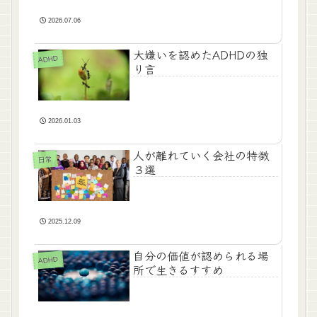
2026.07.06
大嫌いを認めたADHDの独
ADHD
り言
2026.01.03
人が離れていく会社の特徴
日常
３選
2025.12.09
自分の価値が認められる場
ADHD
所で生きるすすめ