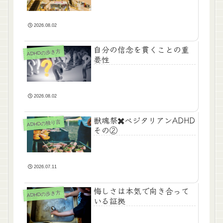
2026.08.02
自分の信念を貫くことの重
ADHDの歩き方
要性
2026.08.02
獣魂祭✖️ベジタリアンADHD
ADHDの独り言
その②
2026.07.11
悔しさは本気で向き合って
ADHDの歩き方
いる証拠