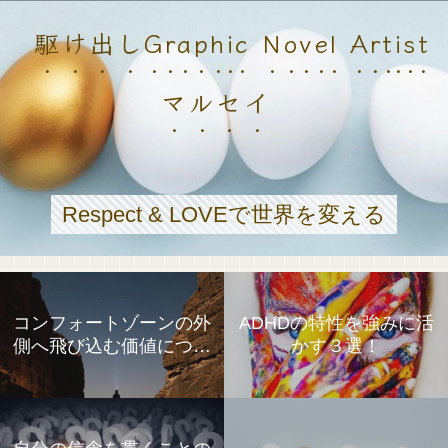
駆け出しGraphic Novel Artist
マルセイ
Respect & LOVEで世界を変える
コンフォートゾーンの外
ADHDの特性を強みに活
側へ飛び込む価値につい
かす３選！
て①