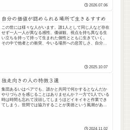
2026.07.06
自分の価値が認められる場所で生きるすすめ
この世には様々な人がいます。誰1人として同じ人など存在
せず一人一人が異なる感性、価値観、視点を持ち異なる生
い立ちを持って持って生まれた個性とともに生きていく。
その中で他者との衝突、今いる場所への息苦しさ、自分の
人生への漠然とした不安や脱力感...
2025.10.07
独走向きの人の特徴３選
集団あるいはペアでも、誰かと共同で何かするとなんだか
やりづらさを感じることはありませんか？一方で1人でいる
時は時間も忘れて没頭してしまうほどイキイキと作業でき
てしまう。世間では協力することが美徳という風潮があり
ますが、もちろんそれが当てはまらない人だっています。
今回は1人でこそ本来の力を発揮する独走タイプの人の特徴
を３つ紹介していきます。
2024.11.02