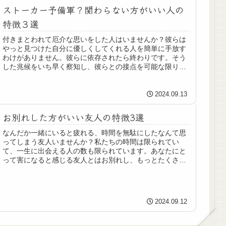
ストーカー予備軍？関わらない方がいい人の
特徴３選
付きまとわれて厄介な思いをした人はいませんか？彼らは
やっと見つけた自分に優しくしてくれる人を簡単に手放す
わけがありません。彼らに依存されたら終わりです。そう
した兆候をいち早く察知し、彼らとの接点を可能な限り回
避することが重要です。
2024.09.13
お別れした方がいい友人の特徴3選
なんだか一緒にいると疲れる、時間を無駄にしたなんて思
ってしまう友人いませんか？私たちの時間は限られてい
て、一生に出会える人の数も限られています。あなたにと
って害になると感じる友人とはお別れし、もっとたくさん
の出会いを経験してください。今回は最初のステップとし
てお別れすべき友人の特徴を3つ紹介していきます。
2024.09.12